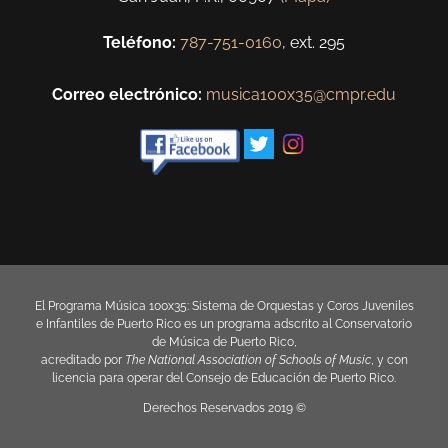
Teléfono:
787-751-0160
, ext. 295
Correo electrónico:
musica100x35@cmpr.edu
El Programa Música 100x35: Sistema de Orquestas y Coros Juveniles
e Infantiles de Puerto Rico es un programa adscrito al
Conservatorio
de Música de Puerto Rico
,
acreditado por
The National Association of Schools of Music
, y con
licencia para operar del
Consejo de Educación de Puerto Rico
.
Derechos Reservados 2019 ©