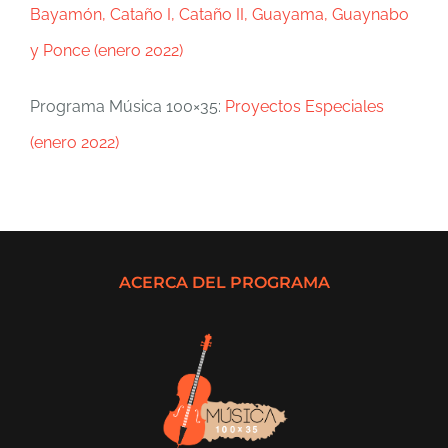
Bayamón, Cataño I, Cataño II, Guayama, Guaynabo
y Ponce (enero 2022)
Programa Música 100×35:
Proyectos Especiales
(enero 2022)
ACERCA DEL PROGRAMA